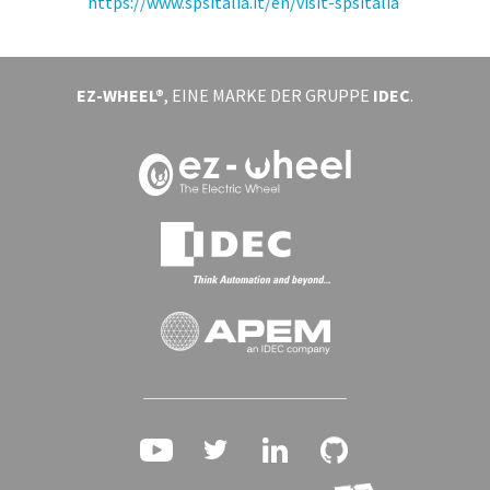
https://www.spsitalia.it/en/visit-spsitalia ​
VERANSTALTUNGEN
EZ-WHEEL®
, EINE MARKE DER GRUPPE
IDEC
.
ÜBER UNS
DOWNLOAD
ANMELDEN