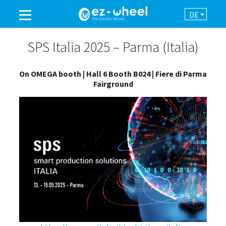
DE
EINE MARKE DER GRUPPE
SPS Italia 2025 – Parma (Italia)
On OMEGA booth | Hall 6 Booth B024 | Fiere di Parma
PRODUKTE
Fairground
EINSATZBEREICHE
AUTOMATION
NEWSROOM
KONTAKT