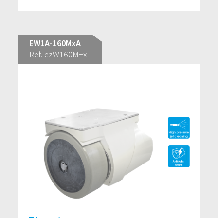
EW1A-160MxA
Ref. ezW160M+x