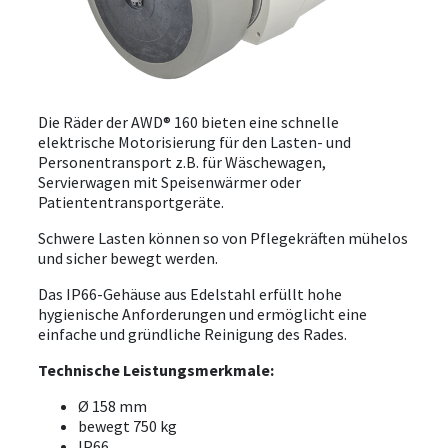
VERANSTALTUNGEN
ÜBER UNS
Die Räder der AWD® 160 bieten eine schnelle
DOWNLOAD
elektrische Motorisierung für den Lasten- und
Personentransport z.B. für Wäschewagen,
Servierwagen mit Speisenwärmer oder
ANMELDEN
Patiententransportgeräte.
Schwere Lasten können so von Pflegekräften mühelos
und sicher bewegt werden.
Das IP66-Gehäuse aus Edelstahl erfüllt hohe
hygienische Anforderungen und ermöglicht eine
einfache und gründliche Reinigung des Rades.
Technische Leistungsmerkmale:
Ø 158 mm
bewegt 750 kg
IP66