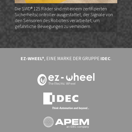
Die SWD® 125 Räder sind mit einem zertifizierten
Sicherheitscontroller ausgestattet, der Signale von
den Sensoren des Roboters verarbeitet, um
gefährliche Bewegungen zu verhindern.
EZ-WHEEL®
, EINE MARKE DER GRUPPE
IDEC
.