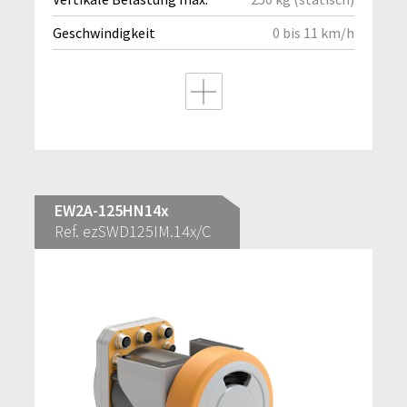
Geschwindigkeit
0 bis 11 km/h
EW2A-125HN14x
Ref. ezSWD125IM.14x/C