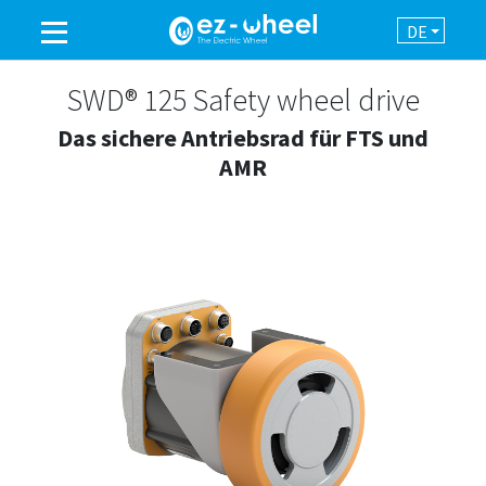
DE
EINE MARKE DER GRUPPE
SWD® 125 Safety wheel drive
Das sichere Antriebsrad für FTS und
PRODUKTE
AMR
EINSATZBEREICHE
AUTOMATION
NEWSROOM
KONTAKT