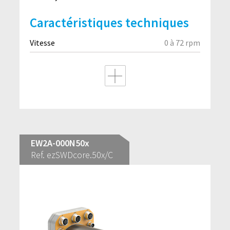
Caractéristiques techniques
Vitesse
0 à 72 rpm
EW2A-000N50x
Ref. ezSWDcore.50x/C