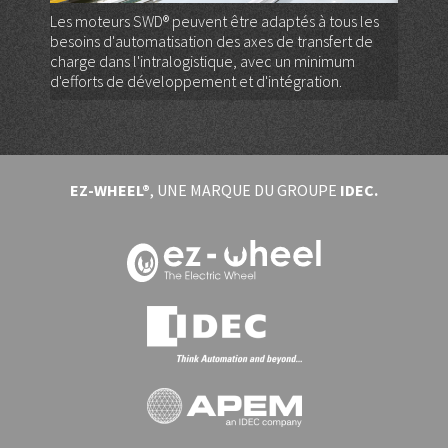
Les moteurs SWD® peuvent être adaptés à tous les
besoins d'automatisation des axes de transfert de
charge dans l'intralogistique, avec un minimum
d'efforts de développement et d'intégration.
EZ-WHEEL®
, UNE MARQUE DU GROUPE
IDEC.