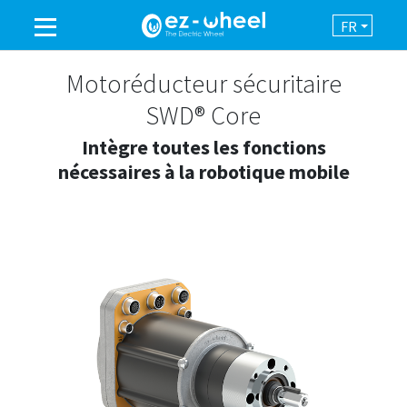
FR
UNE MARQUE DU GROUPE
Motoréducteur sécuritaire
SWD® Core
PRODUITS
Intègre toutes les fonctions
nécessaires à la robotique mobile
ASSISTANCE
AUTOMATISATION
NEWSROOM
CONTACT