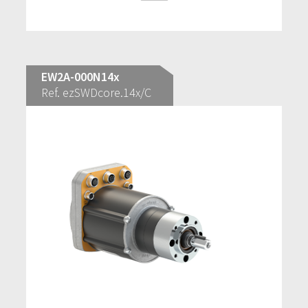
EW2A-000N14x
Ref. ezSWDcore.14x/C