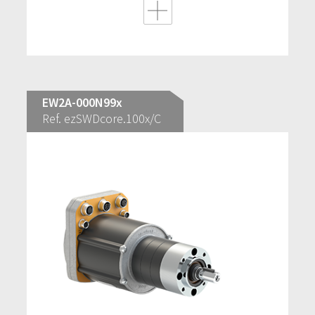
EW2A-000N99x
Ref. ezSWDcore.100x/C