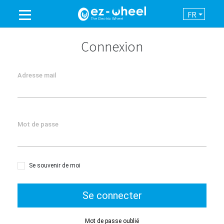
FR
UNE MARQUE DU GROUPE
Connexion
PRODUITS
Adresse mail
ASSISTANCE
Mot de passe
AUTOMATISATION
NEWSROOM
Se souvenir de moi
CONTACT
Se connecter
Mot de passe oublié